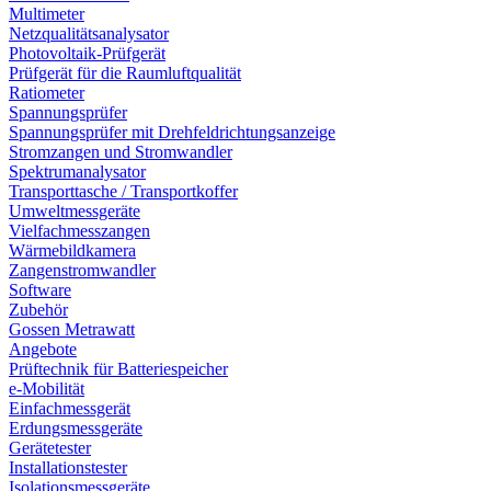
Multimeter
Netzqualitätsanalysator
Photovoltaik-Prüfgerät
Prüfgerät für die Raumluftqualität
Ratiometer
Spannungsprüfer
Spannungsprüfer mit Drehfeldrichtungsanzeige
Stromzangen und Stromwandler
Spektrumanalysator
Transporttasche / Transportkoffer
Umweltmessgeräte
Vielfachmesszangen
Wärmebildkamera
Zangenstromwandler
Software
Zubehör
Gossen Metrawatt
Angebote
Prüftechnik für Batteriespeicher
e-Mobilität
Einfachmessgerät
Erdungsmessgeräte
Gerätetester
Installationstester
Isolationsmessgeräte