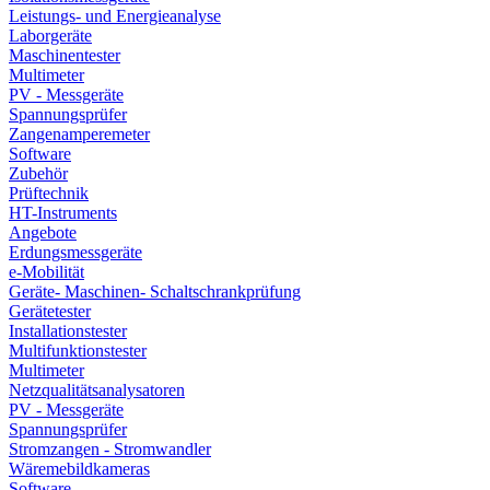
Leistungs- und Energieanalyse
Laborgeräte
Maschinentester
Multimeter
PV - Messgeräte
Spannungsprüfer
Zangenamperemeter
Software
Zubehör
Prüftechnik
HT-Instruments
Angebote
Erdungsmessgeräte
e-Mobilität
Geräte- Maschinen- Schaltschrankprüfung
Gerätetester
Installationstester
Multifunktionstester
Multimeter
Netzqualitätsanalysatoren
PV - Messgeräte
Spannungsprüfer
Stromzangen - Stromwandler
Wäremebildkameras
Software