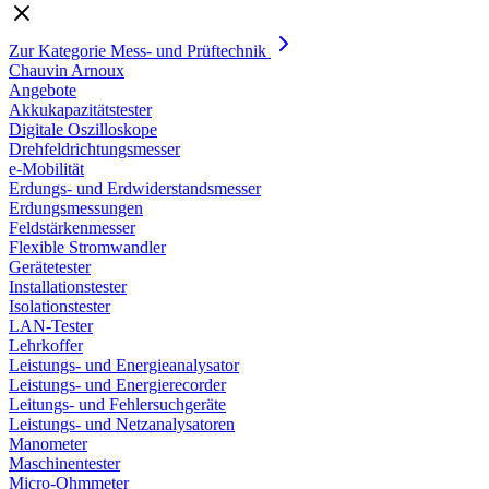
Zur Kategorie Mess- und Prüftechnik
Chauvin Arnoux
Angebote
Akkukapazitätstester
Digitale Oszilloskope
Drehfeldrichtungsmesser
e-Mobilität
Erdungs- und Erdwiderstandsmesser
Erdungsmessungen
Feldstärkenmesser
Flexible Stromwandler
Gerätetester
Installationstester
Isolationstester
LAN-Tester
Lehrkoffer
Leistungs- und Energieanalysator
Leistungs- und Energierecorder
Leitungs- und Fehlersuchgeräte
Leistungs- und Netzanalysatoren
Manometer
Maschinentester
Micro-Ohmmeter