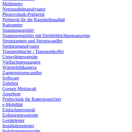
Multimeter
Netzqualitätsanalysator
Photovoltaik-Prüfgerät
Prüfgerät für die Raumluftqualität
Ratiometer
Spannungsprüfer
Spannungsprüfer mit Drehfeldrichtungsanzeige
Stromzangen und Stromwandler
Spektrumanalysator
Transporttasche / Transportkoffer
Umweltmessgeräte
Vielfachmesszangen
Wärmebildkamera
Zangenstromwandler
Software
Zubehör
Gossen Metrawatt
Angebote
Prüftechnik für Batteriespeicher
e-Mobilität
Einfachmessgerät
Erdungsmessgeräte
Gerätetester
Installationstester
Isolationsmessgeräte