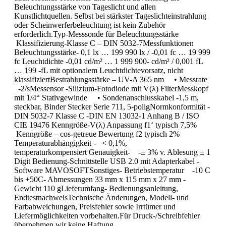
Beleuchtungsstärke von Tageslicht und allen
Kunstlichtquellen. Selbst bei stärkster Tageslichteinstrahlung
oder Scheinwerferbeleuchtung ist kein Zubehör
erforderlich.Typ-Messsonde für Beleuchtungsstärke
Klassifizierung-Klasse C – DIN 5032-7Messfunktionen
Beleuchtungsstärke- 0,1 lx … 199 990 lx / -0,01 fc … 19 999
fc Leuchtdichte -0,01 cd/m² … 1 999 900- cd/m² / 0,001 fL
… 199 -fL mit optionalem Leuchtdichtevorsatz, nicht
klassifiziertBestrahlungsstärke – UV-A 365 nm • Messrate
-2/sMessensor -Silizium-Fotodiode mit V(λ) FilterMesskopf
mit 1/4“ Stativgewinde • Sondenanschlusskabel -1,5 m,
steckbar, Binder Stecker Serie 711, 5-poligNormkonformität -
DIN 5032-7 Klasse C -DIN EN 13032-1 Anhang B / ISO
CIE 19476 Kenngröße-V(λ) Anpassung f1‘ typisch 7,5%
Kenngröße – cos-getreue Bewertung f2 typisch 2%
Temperaturabhängigkeit - < 0,1%,
temperaturkompensiert Genauigkeit- -± 3% v. Ablesung ± 1
Digit Bedienung-Schnittstelle USB 2.0 mit Adapterkabel -
Software MAVOSOFTSonstiges- Betriebstemperatur -10 C
bis +50C- Abmessungen 33 mm x 115 mm x 27 mm -
Gewicht 110 gLieferumfang- Bedienungsanleitung,
EndtestnachweisTechnische Änderungen, Modell- und
Farbabweichungen, Preisfehler sowie Irrtümer und
Liefermöglichkeiten vorbehalten.Für Druck-/Schreibfehler
übernehmen wir keine Haftung