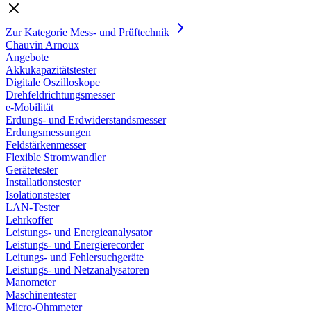
Zur Kategorie Mess- und Prüftechnik
Chauvin Arnoux
Angebote
Akkukapazitätstester
Digitale Oszilloskope
Drehfeldrichtungsmesser
e-Mobilität
Erdungs- und Erdwiderstandsmesser
Erdungsmessungen
Feldstärkenmesser
Flexible Stromwandler
Gerätetester
Installationstester
Isolationstester
LAN-Tester
Lehrkoffer
Leistungs- und Energieanalysator
Leistungs- und Energierecorder
Leitungs- und Fehlersuchgeräte
Leistungs- und Netzanalysatoren
Manometer
Maschinentester
Micro-Ohmmeter