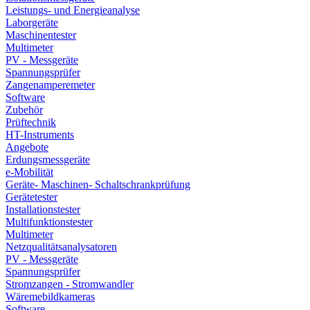
Leistungs- und Energieanalyse
Laborgeräte
Maschinentester
Multimeter
PV - Messgeräte
Spannungsprüfer
Zangenamperemeter
Software
Zubehör
Prüftechnik
HT-Instruments
Angebote
Erdungsmessgeräte
e-Mobilität
Geräte- Maschinen- Schaltschrankprüfung
Gerätetester
Installationstester
Multifunktionstester
Multimeter
Netzqualitätsanalysatoren
PV - Messgeräte
Spannungsprüfer
Stromzangen - Stromwandler
Wäremebildkameras
Software