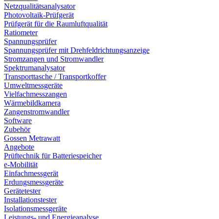
Netzqualitätsanalysator
Photovoltaik-Prüfgerät
Prüfgerät für die Raumluftqualität
Ratiometer
Spannungsprüfer
Spannungsprüfer mit Drehfeldrichtungsanzeige
Stromzangen und Stromwandler
Spektrumanalysator
Transporttasche / Transportkoffer
Umweltmessgeräte
Vielfachmesszangen
Wärmebildkamera
Zangenstromwandler
Software
Zubehör
Gossen Metrawatt
Angebote
Prüftechnik für Batteriespeicher
e-Mobilität
Einfachmessgerät
Erdungsmessgeräte
Gerätetester
Installationstester
Isolationsmessgeräte
Leistungs- und Energieanalyse