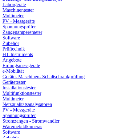
Laborgeräte
Maschinentester
Multimeter
PV - Messgeräte
Spannungsprüfer
Zangenamperemeter
Software
Zubehör
Prüftechnik
HT-Instruments
Angebote
Erdungsmessgeräte
e-Mobilität
Geräte- Maschinen- Schaltschrankprüfung
Gerätetester
Installationstester
Multifunktionstester
Multimeter
Netzqualitätsanalysatoren
PV - Messgeräte
Spannungsprüfer
Stromzangen - Stromwandler
Wäremebildkameras
Software
Zubehör