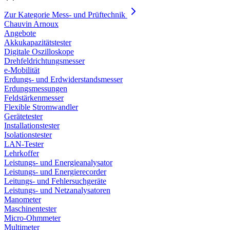
Zur Kategorie Mess- und Prüftechnik
Chauvin Arnoux
Angebote
Akkukapazitätstester
Digitale Oszilloskope
Drehfeldrichtungsmesser
e-Mobilität
Erdungs- und Erdwiderstandsmesser
Erdungsmessungen
Feldstärkenmesser
Flexible Stromwandler
Gerätetester
Installationstester
Isolationstester
LAN-Tester
Lehrkoffer
Leistungs- und Energieanalysator
Leistungs- und Energierecorder
Leitungs- und Fehlersuchgeräte
Leistungs- und Netzanalysatoren
Manometer
Maschinentester
Micro-Ohmmeter
Multimeter