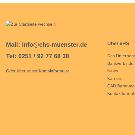
Manometer
Maschinentester
Micro-Ohmmeter
Multimeter
Über eHS
Mail: info@ehs-muenster.de
Netzqualitätsanalysator
Tel: 0251 / 92 77 68 38
Das Unterne
Photovoltaik-Prüfgerät
Bankverbindu
Prüfgerät für die Raumluftqualität
Oder über unser Kontaktformular
.
News
Ratiometer
Karriere
CAD Beratung
Spannungsprüfer
Kontaktformul
Spannungsprüfer mit
Drehfeldrichtungsanzeige
Stromzangen und Stromwandler
Spektrumanalysator
Transporttasche / Transportkoffer