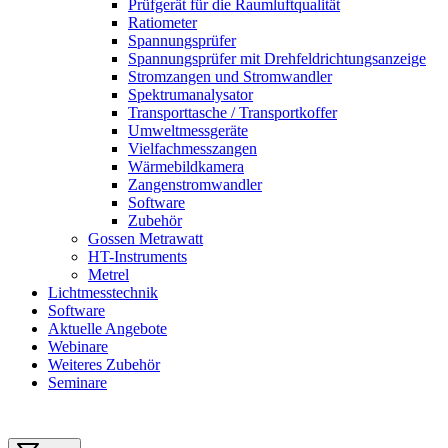
Prüfgerät für die Raumluftqualität
Ratiometer
Spannungsprüfer
Spannungsprüfer mit Drehfeldrichtungsanzeige
Stromzangen und Stromwandler
Spektrumanalysator
Transporttasche / Transportkoffer
Umweltmessgeräte
Vielfachmesszangen
Wärmebildkamera
Zangenstromwandler
Software
Zubehör
Gossen Metrawatt
HT-Instruments
Metrel
Lichtmesstechnik
Software
Aktuelle Angebote
Webinare
Weiteres Zubehör
Seminare