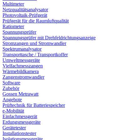
Multimeter
Netzqualitätsanalysator
Photovoltaik-Prüfgerät
Prüfgerät für die Raumluftqualität
Ratiometer
Spannungsprüfer
Spannungsprüfer mit Drehfeldrichtungsanzeige
Stromzangen und Stromwandler
Spektrumanalysator
Transporttasche / Transportkoffer
Umweltmessgeräte
Vielfachmesszangen
Wärmebildkamera
Zangenstromwandler
Software
Zubehör
Gossen Metrawatt
Angebote
Prüftechnik für Batteriespeicher
e-Mobilität
Einfachmessgerät
Erdungsmessgeräte
Gerätetester
Installationstester
Isolationsmessgeräte