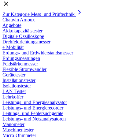
Zur Kategorie Mess- und Prüftechnik
Chauvin Arnoux
Angebote
Akkukapazitätstester
Digitale Oszilloskope
Drehfeldrichtungsmesser
e-Mobilität
Erdungs- und Erdwiderstandsmesser
Erdungsmessungen
Feldstärkenmesser
Flexible Stromwandler
Gerätetester
Installationstester
Isolationstester
LAN-Tester
Lehrkoffer
Leistungs- und Energieanalysator
Leistungs- und Energierecorder
Leitungs- und Fehlersuchgeräte
Leistungs- und Netzanalysatoren
Manometer
Maschinentester
Micro-Ohmmeter