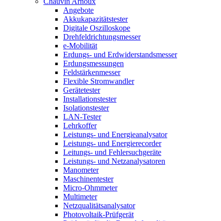
Chauvin Arnoux
Angebote
Akkukapazitätstester
Digitale Oszilloskope
Drehfeldrichtungsmesser
e-Mobilität
Erdungs- und Erdwiderstandsmesser
Erdungsmessungen
Feldstärkenmesser
Flexible Stromwandler
Gerätetester
Installationstester
Isolationstester
LAN-Tester
Lehrkoffer
Leistungs- und Energieanalysator
Leistungs- und Energierecorder
Leitungs- und Fehlersuchgeräte
Leistungs- und Netzanalysatoren
Manometer
Maschinentester
Micro-Ohmmeter
Multimeter
Netzqualitätsanalysator
Photovoltaik-Prüfgerät