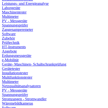
Leistungs- und Energieanalyse
Laborgeräte
Maschinentester
Multimeter
PV - Messgeräte
Spannungsprüfer
Zangenamperemeter
Software
Zubehör
Prüftechnik
HT-Instruments
Angebote
Erdungsmessgeräte
e-Mobilität
Geräte- Maschinen- Schaltschrankprüfung
Gerätetester
Installationstester
Multifunktionstester
Multimeter
Netzqualitätsanalysatoren
PV - Messgeräte
Spannungsprüfer
Stromzangen - Stromwandler
Wäremebildkameras
Software