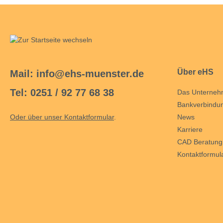
Manometer
Maschinentester
Micro-Ohmmeter
Multimeter
Über eHS
Mail: info@ehs-muenster.de
Netzqualitätsanalysator
Tel: 0251 / 92 77 68 38
Das Unterne
Photovoltaik-Prüfgerät
Bankverbindu
Prüfgerät für die Raumluftqualität
Oder über unser Kontaktformular
.
News
Ratiometer
Karriere
CAD Beratung
Spannungsprüfer
Kontaktformul
Spannungsprüfer mit
Drehfeldrichtungsanzeige
Stromzangen und Stromwandler
Spektrumanalysator
Transporttasche / Transportkoffer