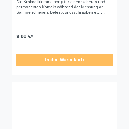
Die Krokodilklemme sorgt für einen sicheren und
permanenten Kontakt während der Messung an
Sammelschienen. Befestigungsschrauben etc.
Technische Änderungen, Modell- und
Farbabweichungen, Irrtümer und
Liefermöglichkeiten vorbehalten. Für
Druck-/Schreibfehler übernehmen wir keine Haftung.
8,00 €*
In den Warenkorb