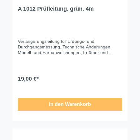
/
A 1012 Prüfleitung. grün. 4m
Transportkoffer
Umweltmessgeräte
Vielfachmesszangen
Verlängerungsleitung für Erdungs- und
Wärmebildkamera
Durchgangsmessung. Technische Änderungen,
Zangenstromwandler
Modell- und Farbabweichungen, Irrtümer und
Liefermöglichkeiten vorbehalten. Für
Software
Druck-/Schreibfehler übernehmen wir keine Haftung.
Zubehör
19,00 €*
In den Warenkorb