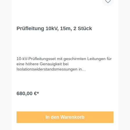
Prüfleitung 10kV, 15m, 2 Stück
10-kV-Prüfleitungsset mit geschirmten Leitungen für
eine höhere Genauigkeit bei
Isolationswiderstandsmessungen in
Hochspannungsanwendungen in Umgebungen mit
hohen externen elektromagnetischen Interferenzen.
Technische Änderungen, Modell- und
Farbabweichungen, Irrtümer und
680,00 €*
Liefermöglichkeiten vorbehalten. Für
Druck-/Schreibfehler übernehmen wir keine Haftung.
In den Warenkorb