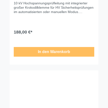
10 kV Hochspannungsprüfleitung mit integrierter
großer Krokodilklemme für HV Sicherheitsprüfungen
im automatisierten oder manuellen Modus.
Technische Änderungen, Modell- und
Farbabweichungen, Irrtümer und
Liefermöglichkeiten vorbehalten. Für
Druck-/Schreibfehler übernehmen wir keine Haftung.
188,00 €*
In den Warenkorb