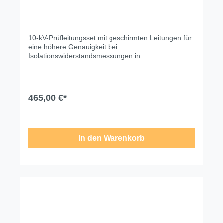
10-kV-Prüfleitungsset mit geschirmten Leitungen für
eine höhere Genauigkeit bei
Isolationswiderstandsmessungen in
Hochspannungsanwendungen in Umgebungen mit
hohen externen elektromagnetischen Interferenzen.
Technische Änderungen, Modell- und
Farbabweichungen, Irrtümer und
465,00 €*
Liefermöglichkeiten vorbehalten. Für
Druck-/Schreibfehler übernehmen wir keine Haftung.
In den Warenkorb