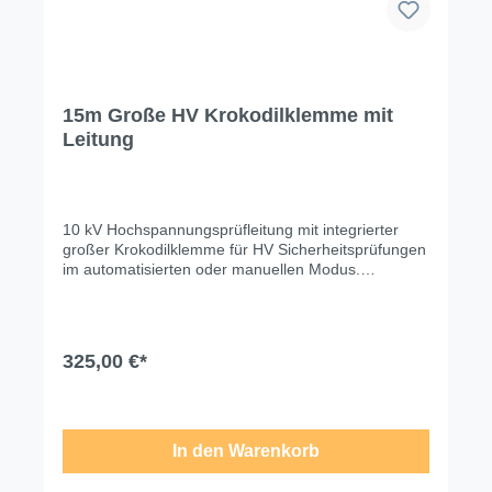
15m Große HV Krokodilklemme mit
Leitung
10 kV Hochspannungsprüfleitung mit integrierter
großer Krokodilklemme für HV Sicherheitsprüfungen
im automatisierten oder manuellen Modus.
Technische Änderungen, Modell- und
Farbabweichungen, Irrtümer und
Liefermöglichkeiten vorbehalten. Für
Druck-/Schreibfehler übernehmen wir keine Haftung.
325,00 €*
In den Warenkorb