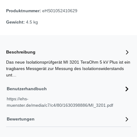
PV -
und
Software
Messge
Produktnummer:
eHS01052410629
Energieanalysator
Zubehör
Spannu
Leistungs-
Gewicht:
4.5 kg
Prüftechnik
und
und
Durchga
Energierecorder
Transfo
Leitungs-
Analyse
Beschreibung
und
Fehlersuchgeräte
Wäreme
Das neue Isolationsprüfgerät MI 3201 TeraOhm 5 kV Plus ist ein
tragbares Messgerät zur Messung des Isolationswiderstands
Leistungs-
Weitere
unt…
und
Messge
Netzanalysatoren
und
Benutzerhandbuch
Adapter
Manometer
https://ehs-
Widerst
Maschinentester
muenster.de/media/c7/c4/80/1630398886/MI_3201.pdf
Softwar
Micro-
Bewertungen
Ohmmeter
Zubehö
Multimeter