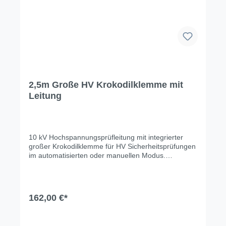
2,5m Große HV Krokodilklemme mit
Leitung
10 kV Hochspannungsprüfleitung mit integrierter
großer Krokodilklemme für HV Sicherheitsprüfungen
im automatisierten oder manuellen Modus.
Technische Änderungen, Modell- und
Farbabweichungen, Irrtümer und
Liefermöglichkeiten vorbehalten. Für
Druck-/Schreibfehler übernehmen wir keine Haftung.
162,00 €*