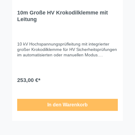
10m Große HV Krokodilklemme mit
Leitung
10 kV Hochspannungsprüfleitung mit integrierter
großer Krokodilklemme für HV Sicherheitsprüfungen
im automatisierten oder manuellen Modus.
Technische Änderungen, Modell- und
Farbabweichungen, Irrtümer und
Liefermöglichkeiten vorbehalten. Für
Druck-/Schreibfehler übernehmen wir keine Haftung.
253,00 €*
In den Warenkorb