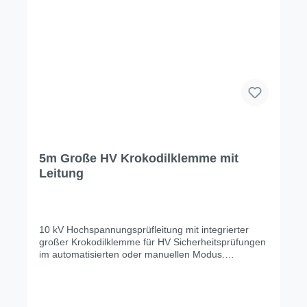
5m Große HV Krokodilklemme mit
Leitung
10 kV Hochspannungsprüfleitung mit integrierter
großer Krokodilklemme für HV Sicherheitsprüfungen
im automatisierten oder manuellen Modus.
Technische Änderungen, Modell- und
Farbabweichungen, Irrtümer und
Liefermöglichkeiten vorbehalten. Für
Druck-/Schreibfehler übernehmen wir keine Haftung.