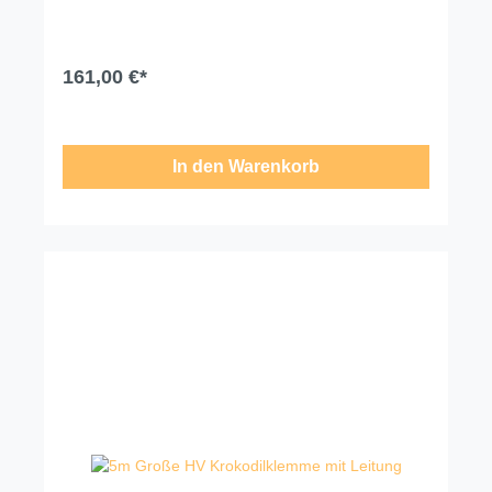
Technische Änderungen, Modell- und
Farbabweichungen, Irrtümer und
Liefermöglichkeiten vorbehalten. Für
Druck-/Schreibfehler übernehmen wir keine Haftung.
161,00 €*
In den Warenkorb