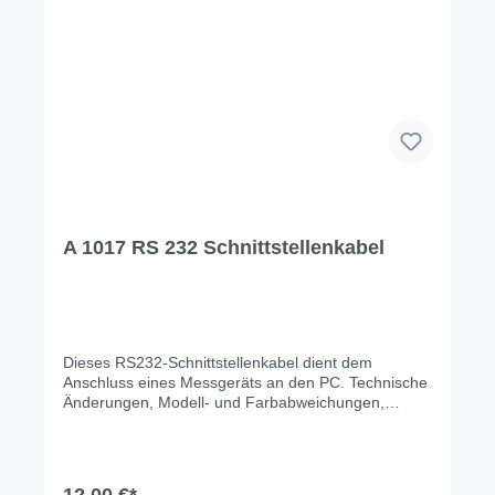
A 1017 RS 232 Schnittstellenkabel
Dieses RS232-Schnittstellenkabel dient dem
Anschluss eines Messgeräts an den PC. Technische
Änderungen, Modell- und Farbabweichungen,
Irrtümer und Liefermöglichkeiten vorbehalten. Für
Druck-/Schreibfehler übernehmen wir keine Haftung.