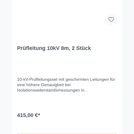
Prüfleitung 10kV 8m, 2 Stück
10-kV-Prüfleitungsset mit geschirmten Leitungen für
eine höhere Genauigkeit bei
Isolationswiderstandsmessungen in
Hochspannungsanwendungen in Umgebungen mit
hohen externen elektromagnetischen Interferenzen.
Technische Änderungen, Modell- und
Farbabweichungen, Irrtümer und
415,00 €*
Liefermöglichkeiten vorbehalten. Für
Druck-/Schreibfehler übernehmen wir keine Haftung.