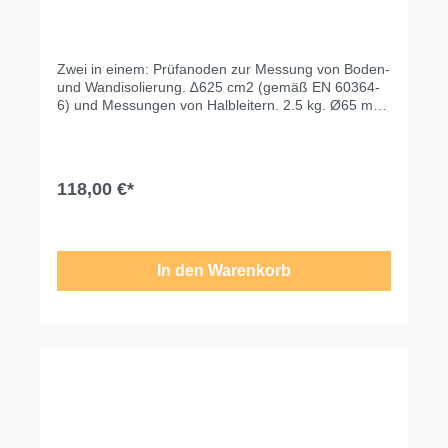
Zwei in einem: Prüfanoden zur Messung von Boden-
und Wandisolierung. ∆625 cm2 (gemäß EN 60364-
6) und Messungen von Halbleitern. 2.5 kg. Ø65 mm
(gemäß EN 61340-4-1). Technische Änderungen,
Modell- und Farbabweichungen, Irrtümer und
Liefermöglichkeiten vorbehalten. Für
Druck-/Schreibfehler übernehmen wir keine Haftung.
118,00 €*
In den Warenkorb